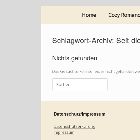
Zum
Home
Cozy Romanc
Inhalt
springen
Schlagwort-Archiv:
Seit di
Nichts gefunden
Das Gesuchte konnte leider nicht gefunden werd
Suchen
nach:
Datenschutz/Impressum
Datenschutzerklärung
Impressum